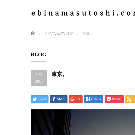
Home
ライブ
,
日常
,
音楽
東京。
BLOG
東京。
1.30
2016
Tweet
Share
+1
Hatena
Pocket
R