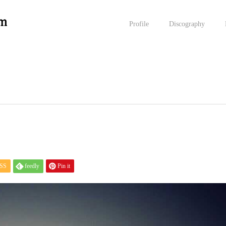
Profile
Discography
SS
feedly
Pin it