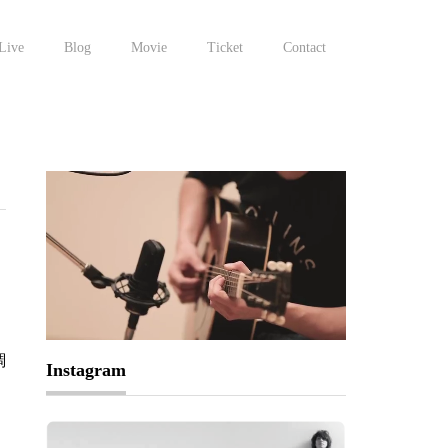
Live
Blog
Movie
Ticket
Contact
調
Instagram