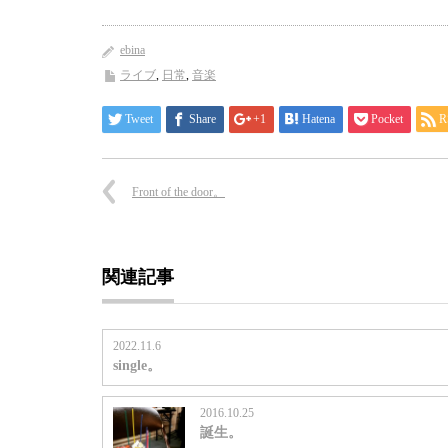
ebina
ライブ
,
日常
,
音楽
Tweet
Share
+1
Hatena
Pocket
R
Front of the door。
関連記事
2022.11.6
single。
2016.10.25
誕生。