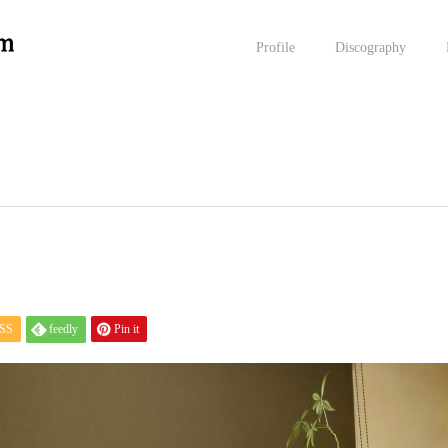
Profile
Discography
SS
feedly
Pin it