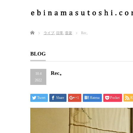
Home
ライブ
,
日常
,
音楽
Rec。
BLOG
Rec。
10.4
2022
Tweet
Share
+1
Hatena
Pocket
R