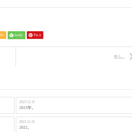
SS
feedly
Pin it
想う。
2023.12.31
2023年。
2022.12.31
2022。