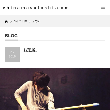
Home
ライブ
,
日常
お芝居。
BLOG
お芝居。
2.7
2016