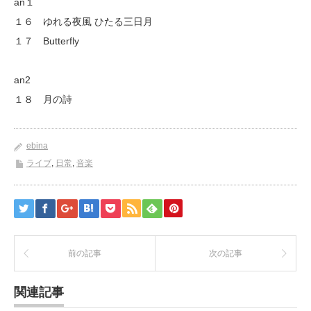
an１
１６ ゆれる夜風 ひたる三日月
１７ Butterfly
an2
１８ 月の詩
ebina
ライブ
,
日常
,
音楽
前の記事
次の記事
関連記事