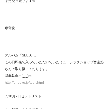
また突っ走ります☆
摩守俊
アルバム『SEED』。
この日即売で入っていただいていたミュージックショップ音楽処
さんで取り扱っております。
是非是非m(_ _)m
http://ondoko.jp/top.shtml
☆10月7日セットリスト