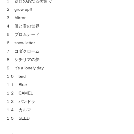
１ 朝日のあたる街角で
２ grow up!!
３ Mirror
４ 僕と君の世界
５ プロムナード
６ snow letter
７ コダクローム
８ シチリアの夢
９ It’s a lonely day
１０ bird
１１ Blue
１２ CAMEL
１３ パンドラ
１４ カルマ
１５ SEED