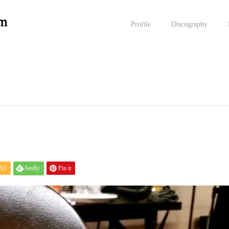
Profile
Discography
SS
feedly
Pin it